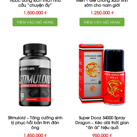
cầu “chuyện ấy”
sớm cho nam giới
1.500.000
₫
1.250.000
₫
THÊM VÀO GIỎ HÀNG
THÊM VÀO GIỎ HÀNG
Stimuloid – Tăng cường sinh
Super Dooz 34000 Spray
lý phục hồi bản lĩnh đàn
Dragon – Kéo dài thời gian
ông
“ân ái” hiệu quả
1.850.000
₫
950.000
₫