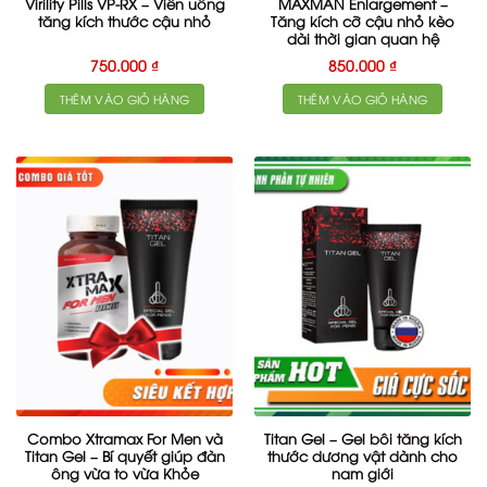
Virility Pills VP-RX – Viên uống
MAXMAN Enlargement –
tăng kích thước cậu nhỏ
Tăng kích cỡ cậu nhỏ kèo
dài thời gian quan hệ
750.000
₫
850.000
₫
THÊM VÀO GIỎ HÀNG
THÊM VÀO GIỎ HÀNG
Combo Xtramax For Men và
Titan Gel – Gel bôi tăng kích
Titan Gel – Bí quyết giúp đàn
thước dương vật dành cho
ông vừa to vừa Khỏe
nam giới