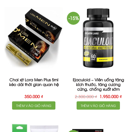
-15%
Chai xịt Lora Men Plus 5ml
Ejaculoid – Viên uống tăng
kéo dài thời gian quan hệ
kích thước, tăng cương
cứng, chống xuất sớm
Giá
Giá
350.000
₫
2.300.000
₫
1.950.000
₫
gốc
hiện
là:
tại
THÊM VÀO GIỎ HÀNG
THÊM VÀO GIỎ HÀNG
2.300.000 ₫.
là:
1.950