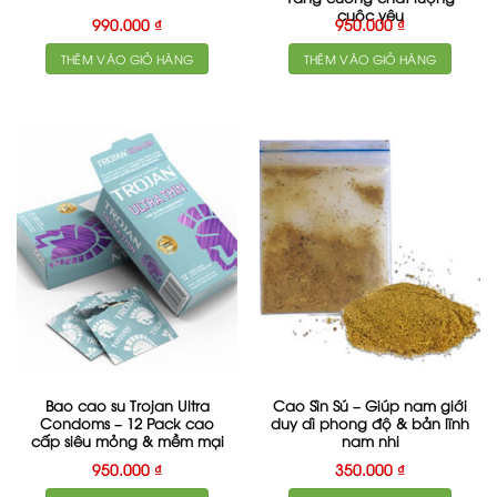
cuộc yêu
990.000
₫
950.000
₫
THÊM VÀO GIỎ HÀNG
THÊM VÀO GIỎ HÀNG
Bao cao su Trojan Ultra
Cao Sìn Sú – Giúp nam giới
Condoms – 12 Pack cao
duy dì phong độ & bản lĩnh
cấp siêu mỏng & mềm mại
nam nhi
950.000
₫
350.000
₫