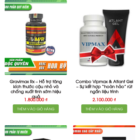
Gravimax Rx – Hỗ trợ tăng
Combo Vipmax & Atlant Gel
kích thước cậu nhỏ và
– Sự kết hợp “hoàn hảo” rút
chống xuất tinh sớm hiệu
ngắn liệu trình
quả
1.800.000
₫
2.100.000
₫
THÊM VÀO GIỎ HÀNG
THÊM VÀO GIỎ HÀNG