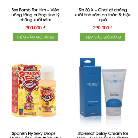
Sex Bomb For Him – Viên
Sìn Sú X – Chai xịt chống
uống tăng cường sinh lý
xuất tinh sớm an toàn & hiệu
chống xuất sớm
quả
900.000
₫
290.000
₫
THÊM VÀO GIỎ HÀNG
THÊM VÀO GIỎ HÀNG
Spanish Fly Sexy Drops –
Sta-Erect Delay Cream for
Nước uống kích thích nhu
Men – Gel chống xuất tinh