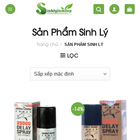
Skip
to
content
Sản Phẩm Sinh Lý
Trang chủ
/
SẢN PHẨM SINH LÝ
LỌC
-14%