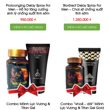
Proloonging Delay Spray For
Sta-Erect Delay Spray For
Men – Hỗ trợ tăng cường
Men – Chai xịt chống xuất
sinh lý chống xuất tinh sớm
tinh sớm
950.000
₫
1.250.000
₫
THÊM VÀO GIỎ HÀNG
THÊM VÀO GIỎ HÀNG
Combo Mãnh Lực Vương &
Combo “khoẻ – dài” Mãnh
Titan Gel
Lực Vương & Titan Gel Gold