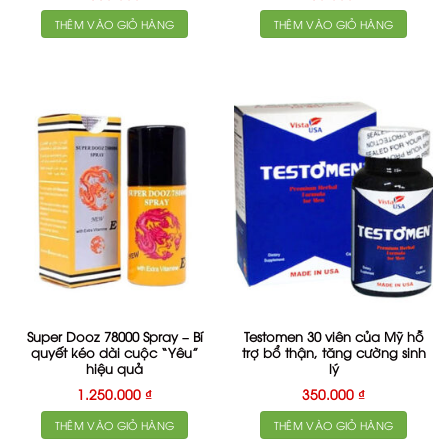
THÊM VÀO GIỎ HÀNG
THÊM VÀO GIỎ HÀNG
Super Dooz 78000 Spray – Bí
Testomen 30 viên của Mỹ hỗ
quyết kéo dài cuộc “Yêu”
trợ bổ thận, tăng cường sinh
hiệu quả
lý
1.250.000
₫
350.000
₫
THÊM VÀO GIỎ HÀNG
THÊM VÀO GIỎ HÀNG