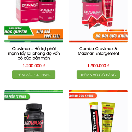
Cravimax – Hỗ trợ phái
Combo Cravimax &
mạnh lấy lại phong độ vốn
Maxman Enlargement
có của bản thân
1.200.000
₫
1.900.000
₫
THÊM VÀO GIỎ HÀNG
THÊM VÀO GIỎ HÀNG