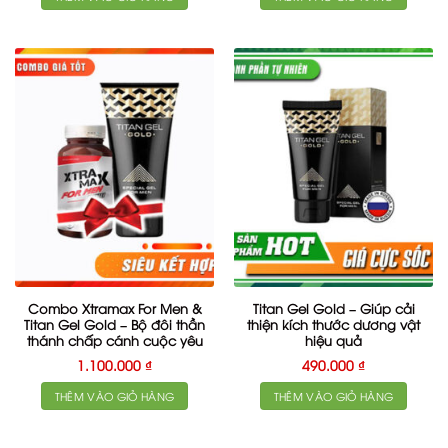
Combo Xtramax For Men &
Titan Gel Gold – Giúp cải
Titan Gel Gold – Bộ đôi thần
thiện kích thước dương vật
thánh chấp cánh cuộc yêu
hiệu quả
1.100.000
₫
490.000
₫
THÊM VÀO GIỎ HÀNG
THÊM VÀO GIỎ HÀNG