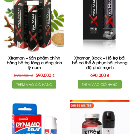
Xtraman – Sản phẩm chính
Xtraman Black – Hỗ trợ bồi
hãng hỗ trợ tăng cường sinh
bổ cơ thể & phục hồi phong
lý nam
độ phái mạnh
Giá
Giá
890.000
₫
590.000
₫
690.000
₫
gốc
hiện
là:
tại
THÊM VÀO GIỎ HÀNG
THÊM VÀO GIỎ HÀNG
890.000 ₫.
là:
590.000 ₫.