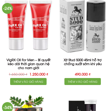
-24%
VigRX Oil For Men – Bí quyết
Xịt Stud 5000 45ml hỗ trợ
kéo dài thời gian quan hệ
chống xuất sớm khi yêu
cho nam giới
Giá
Giá
1.650.000
₫
1.250.000
₫
490.000
₫
gốc
hiện
là:
tại
THÊM VÀO GIỎ HÀNG
THÊM VÀO GIỎ HÀNG
1.650.000 ₫.
là:
1.250.000 ₫.
-34%