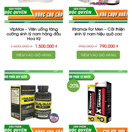
VipMax – Viên uống tăng
Xtramax For Men – Cải thiện
cường sinh lý nam hàng đầu
sinh lý nam hiệu quả cao
Hoa Kỳ
Giá
Giá
Giá
Giá
1.600.000
₫
1.500.000
₫
990.000
₫
790.000
₫
gốc
hiện
gốc
hiện
là:
tại
là:
tại
THÊM VÀO GIỎ HÀNG
THÊM VÀO GIỎ HÀNG
1.600.000 ₫.
là:
990.000 ₫.
là:
1.500.000 ₫.
790.000
-20%