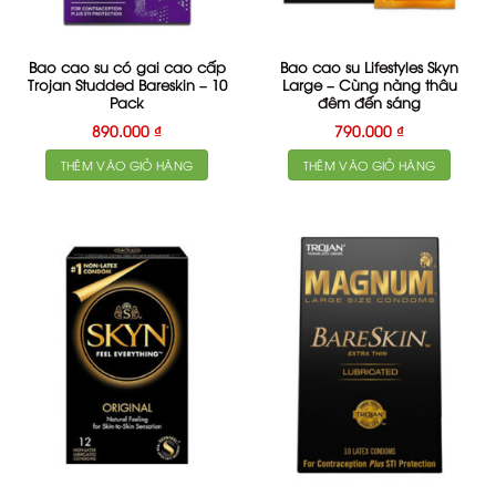
Bao cao su có gai cao cấp
Bao cao su Lifestyles Skyn
Trojan Studded Bareskin – 10
Large – Cùng nàng thâu
Pack
đêm đến sáng
890.000
₫
790.000
₫
THÊM VÀO GIỎ HÀNG
THÊM VÀO GIỎ HÀNG