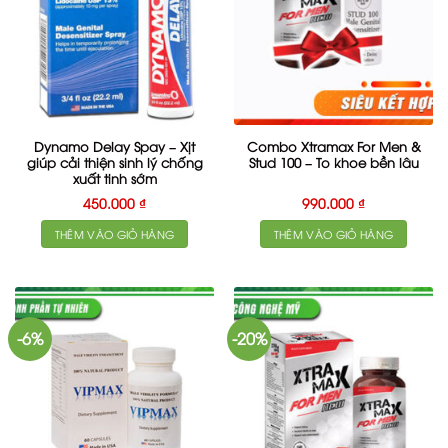
Dynamo Delay Spay – Xịt
Combo Xtramax For Men &
giúp cải thiện sinh lý chống
Stud 100 – To khoe bền lâu
xuất tinh sớm
450.000
₫
990.000
₫
THÊM VÀO GIỎ HÀNG
THÊM VÀO GIỎ HÀNG
-6%
-20%