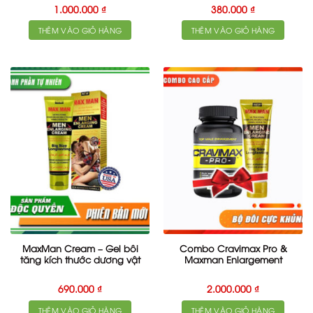
1.000.000
₫
380.000
₫
THÊM VÀO GIỎ HÀNG
THÊM VÀO GIỎ HÀNG
MaxMan Cream – Gel bôi
Combo Cravimax Pro &
tăng kích thước dương vật
Maxman Enlargement
690.000
₫
2.000.000
₫
THÊM VÀO GIỎ HÀNG
THÊM VÀO GIỎ HÀNG