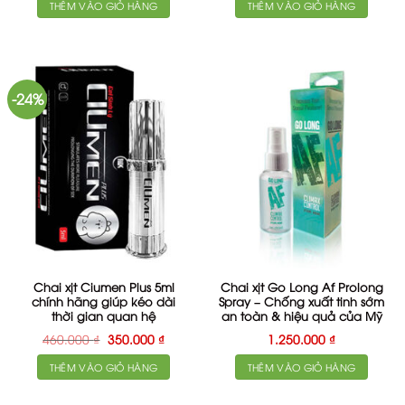
THÊM VÀO GIỎ HÀNG
THÊM VÀO GIỎ HÀNG
-24%
Chai xịt Ciumen Plus 5ml
Chai xịt Go Long Af Prolong
chính hãng giúp kéo dài
Spray – Chống xuất tinh sớm
thời gian quan hệ
an toàn & hiệu quả của Mỹ
Giá
Giá
460.000
₫
350.000
₫
1.250.000
₫
gốc
hiện
là:
tại
THÊM VÀO GIỎ HÀNG
THÊM VÀO GIỎ HÀNG
460.000 ₫.
là:
350.000 ₫.