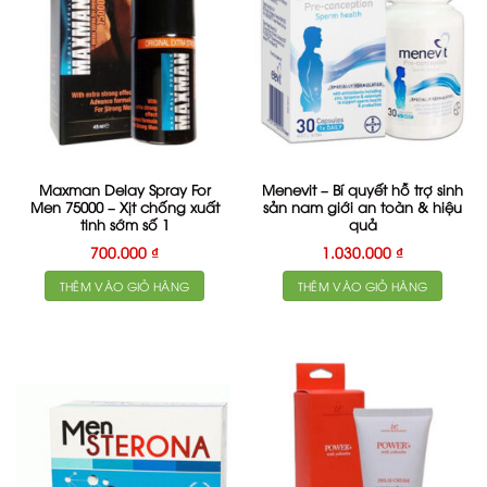
Maxman Delay Spray For
Menevit – Bí quyết hỗ trợ sinh
Men 75000 – Xịt chống xuất
sản nam giới an toàn & hiệu
tinh sớm số 1
quả
700.000
₫
1.030.000
₫
THÊM VÀO GIỎ HÀNG
THÊM VÀO GIỎ HÀNG