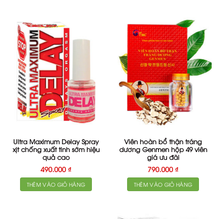
Ultra Maximum Delay Spray
Viên hoàn bổ thận tráng
xịt chống xuất tinh sớm hiệu
dương Genmen hộp 49 viên
quả cao
giá ưu đãi
490.000
₫
790.000
₫
THÊM VÀO GIỎ HÀNG
THÊM VÀO GIỎ HÀNG