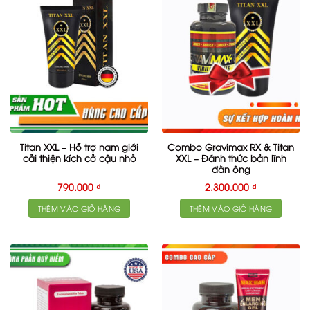
Titan XXL – Hỗ trợ nam giới
Combo Gravimax RX & Titan
cải thiện kích cở cậu nhỏ
XXL – Đánh thức bản lĩnh
đàn ông
790.000
₫
2.300.000
₫
THÊM VÀO GIỎ HÀNG
THÊM VÀO GIỎ HÀNG