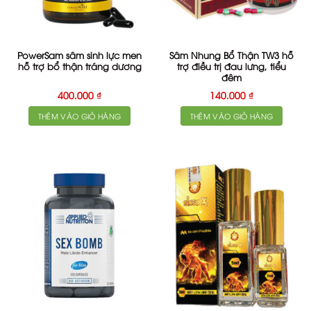
PowerSam sâm sinh lực men
Sâm Nhung Bổ Thận TW3 hỗ
hỗ trợ bổ thận tráng dương
trợ điều trị đau lưng, tiểu
đêm
400.000
₫
140.000
₫
THÊM VÀO GIỎ HÀNG
THÊM VÀO GIỎ HÀNG