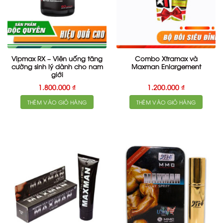
Vipmax RX – Viên uống tăng
Combo Xtramax và
cường sinh lý dành cho nam
Maxman Enlargement
giới
1.800.000
₫
1.200.000
₫
THÊM VÀO GIỎ HÀNG
THÊM VÀO GIỎ HÀNG