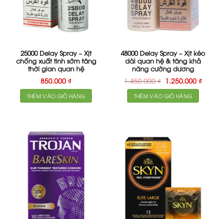
25000 Delay Spray – Xịt
48000 Delay Spray – Xịt kéo
chống xuất tinh sớm tăng
dài quan hệ & tăng khả
thời gian quan hệ
năng cường dương
Giá
Giá
850.000
₫
1.450.000
₫
1.250.000
₫
gốc
hiện
là:
tại
THÊM VÀO GIỎ HÀNG
THÊM VÀO GIỎ HÀNG
1.450.000 ₫.
là:
1.250