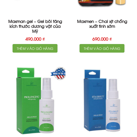
Maxman gel – Gel bôi tăng
Maxmen – Chai xịt chống
kích thước dương vật của
xuất tinh sớm
Mỹ
490.000
₫
690.000
₫
THÊM VÀO GIỎ HÀNG
THÊM VÀO GIỎ HÀNG