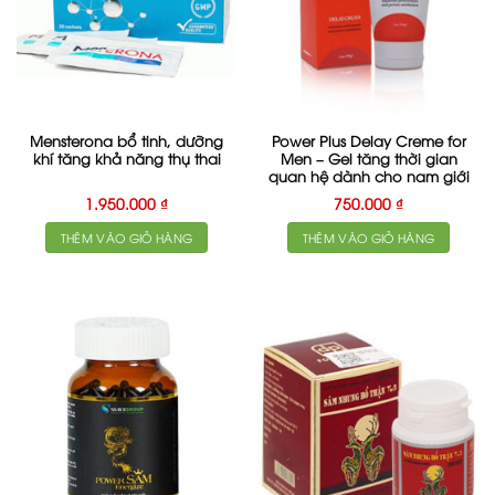
Mensterona bổ tinh, dưỡng
Power Plus Delay Creme for
khí tăng khả năng thụ thai
Men – Gel tăng thời gian
quan hệ dành cho nam giới
1.950.000
₫
750.000
₫
THÊM VÀO GIỎ HÀNG
THÊM VÀO GIỎ HÀNG