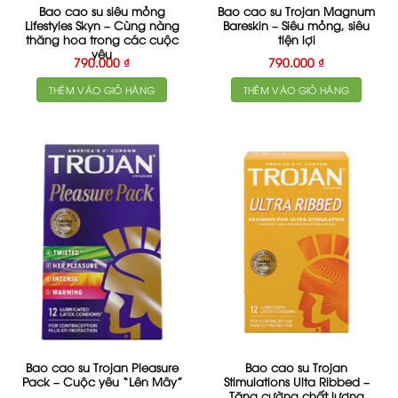
Bao cao su siêu mỏng
Bao cao su Trojan Magnum
Lifestyles Skyn – Cùng nàng
Bareskin – Siêu mỏng, siêu
thăng hoa trong các cuộc
tiện lợi
yêu
790.000
₫
790.000
₫
THÊM VÀO GIỎ HÀNG
THÊM VÀO GIỎ HÀNG
Bao cao su Trojan Pleasure
Bao cao su Trojan
Pack – Cuộc yêu “Lên Mây”
Stimulations Ulta Ribbed –
Tăng cường chất lượng