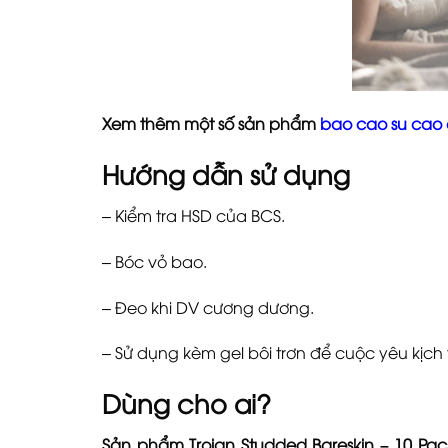
Xem thêm một số sản phẩm
bao cao su cao
Hướng dẫn sử dụng
– Kiểm tra HSD của BCS.
– Bóc vỏ bao.
– Đeo khi DV cương dương.
– Sử dụng kèm gel bôi trơn để cuộc yêu kịch 
Dùng cho ai?
Sản phẩm Trojan Studded Bareskin – 10 Pac