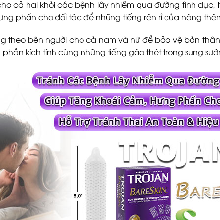
ho cả hai khỏi các bệnh lây nhiễm qua đường tình dục,
g phấn cho đối tác để những tiếng rên rỉ của nàng thêm
g theo bên người cho cả nam và nữ để bảo vệ bản thân 
m phần kích tính cùng những tiếng gào thét trong sung sư