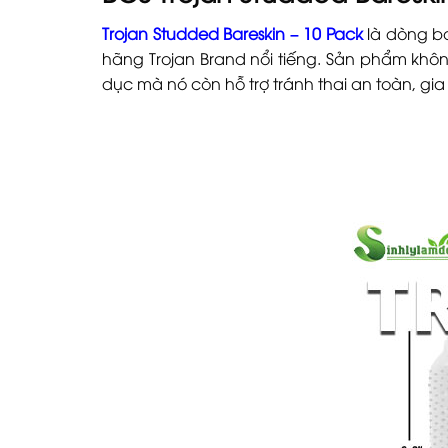
Trojan Studded Bareskin – 10 Pack
là dòng ba
hãng Trojan Brand nổi tiếng. Sản phẩm khô
dục mà nó còn hỗ trợ tránh thai an toàn, gi