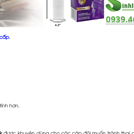
 cấp
.
tính hơn.
k
được khuyên dùng cho các cặp đôi muốn tránh thai a