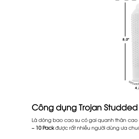
Công dụng Trojan Studded 
Là dòng bao cao su có gai quanh thân cao 
– 10 Pack
được rất nhiều người dùng ưa chu