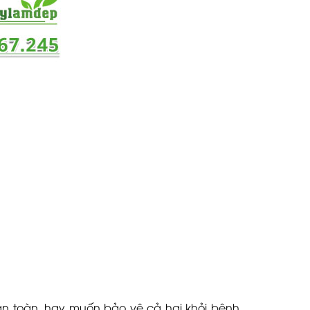
n toàn, hay muốn bảo vệ cả hai khỏi bệnh