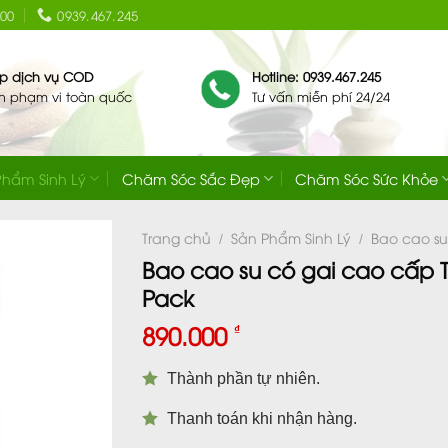
:00
0939.467.245
ip dịch vụ COD
Hotline: 0939.467.245
ên phạm vi toàn quốc
Tư vấn miễn phí 24/24
Phẩm Sinh Lý
Chăm Sóc Sắc Đẹp
Chăm Sóc Sức Khỏe
Trang chủ
Sản Phẩm Sinh Lý
Bao cao su
/
/
Bao cao su có gai cao cấp T
Pack
890.000
₫
Thành phần tự nhiên.
Thanh toán khi nhận hàng.