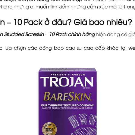
t cho những ai muốn tìm kiếm những cảm xúc mới là trong
n – 10 Pack ở đâu? Giá bao nhiêu?
an Studded Bareskin – 10 Pack chính hãng
hiện đang có giá
c lựa chọn các dòng bao cao su cao cấp khác tại
we