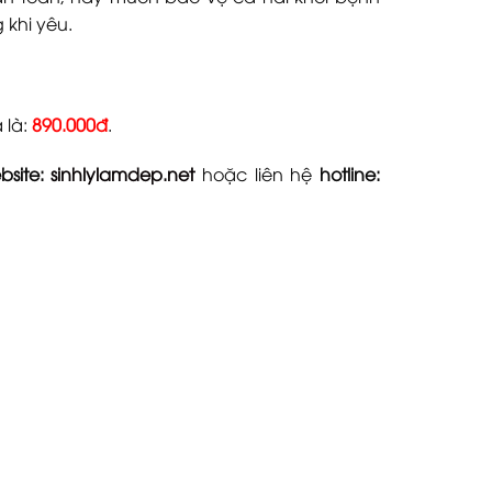
 khi yêu.
 là:
890.000đ
.
bsite:
sinhlylamdep.net
hoặc liên hệ
hotline: