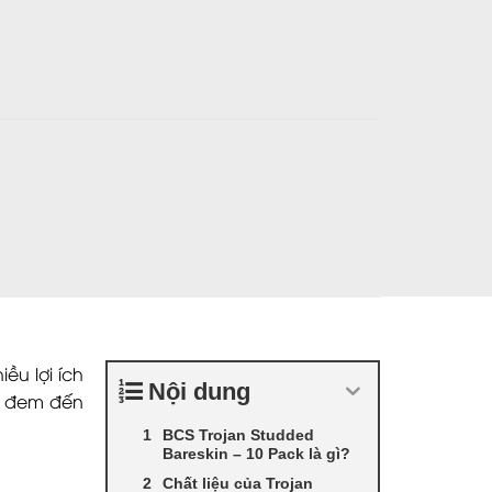
areskin - 10 Pack số lượng
ều lợi ích
Nội dung
và đem đến
BCS Trojan Studded
Bareskin – 10 Pack là gì?
Chất liệu của Trojan