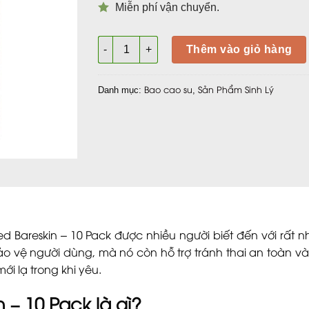
Miễn phí vận chuyển.
Bao cao su có gai cao cấp Trojan Studded B
Thêm vào giỏ hàng
Bao cao su
Sản Phẩm Sinh Lý
Danh mục:
,
 Bareskin – 10 Pack được nhiều người biết đến với rất nhi
o vệ người dùng, mà nó còn hỗ trợ tránh thai an toàn 
i lạ trong khi yêu.
 – 10 Pack là gì?