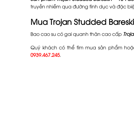
truyền nhiễm qua đường tình dục và đặc biệ
Mua Trojan Studded Bareski
Bao cao su có gai quanh thân cao cấp
Troj
Quý khách có thể tìm mua sản phẩm hoặ
0939.467.245
.