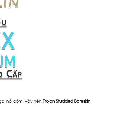
gai nổi cộm. Vậy nên
Trojan Studded Bareskin