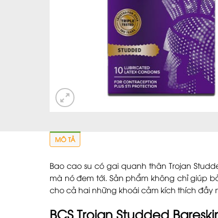
MÔ TẢ
Bao cao su có gai quanh thân Trojan Studded
mà nó đem tới. Sản phẩm không chỉ giúp bả
cho cả hai những khoái cảm kích thích đầy mớ
BCS Trojan Studded Bareskin