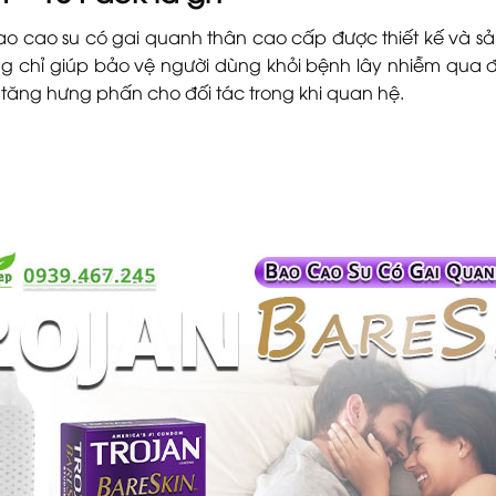
o cao su có gai quanh thân cao cấp được thiết kế và sả
ng chỉ giúp bảo vệ người dùng khỏi bệnh lây nhiễm qua 
a tăng hưng phấn cho đối tác trong khi quan hệ.