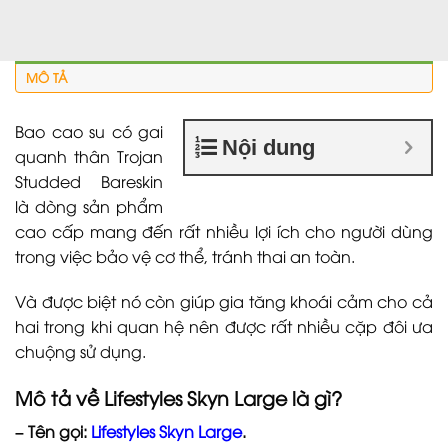
MÔ TẢ
Bao cao su có gai
Nội dung
quanh thân Trojan
Studded Bareskin
là dòng sản phẩm
cao cấp mang đến rất nhiều lợi ích cho người dùng
trong việc bảo vệ cơ thể, tránh thai an toàn.
Và được biệt nó còn giúp gia tăng khoái cảm cho cả
hai trong khi quan hệ nên được rất nhiều cặp đôi ưa
chuộng sử dụng.
Mô tả về Lifestyles Skyn Large là gì?
– Tên gọi:
Lifestyles Skyn Large
.