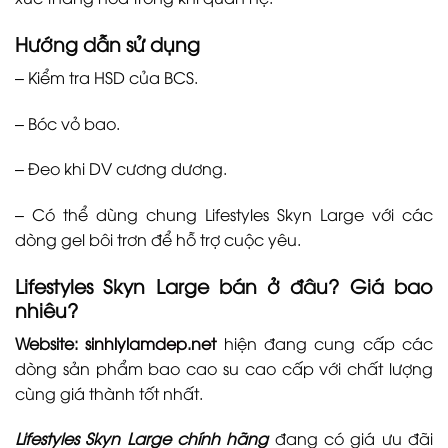
Hướng dẫn sử dụng
– Kiểm tra HSD của BCS.
– Bóc vỏ bao.
– Đeo khi DV cương dương.
– Có thể dùng chung Lifestyles Skyn Large với các
dòng gel bôi trơn để hỗ trợ cuộc yêu.
Lifestyles Skyn Large bán ở đâu? Giá bao
nhiêu?
Website:
sinhlylamdep.net
hiện đang cung cấp các
dòng sản phẩm bao cao su cao cấp với chất lượng
cùng giá thành tốt nhất.
Lifestyles Skyn Large chính hãng
đang có giá ưu đãi