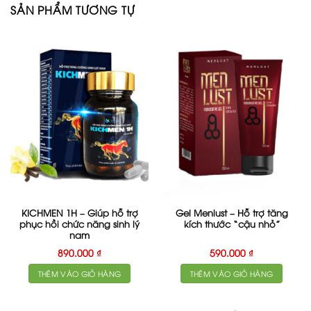
SẢN PHẨM TƯƠNG TỰ
KICHMEN 1H – Giúp hỗ trợ
Gel Menlust – Hỗ trợ tăng
phục hồi chức năng sinh lý
kích thước “cậu nhỏ”
nam
890.000
₫
590.000
₫
THÊM VÀO GIỎ HÀNG
THÊM VÀO GIỎ HÀNG