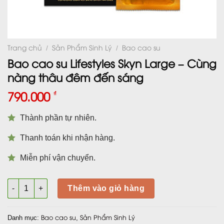
Trang chủ
Sản Phẩm Sinh Lý
Bao cao su
/
/
Bao cao su Lifestyles Skyn Large – Cùng
nàng thâu đêm đến sáng
790.000
₫
Thành phần tự nhiên.
Thanh toán khi nhận hàng.
Miễn phí vận chuyển.
Bao cao su Lifestyles Skyn Large - Cùng nàng thâu đêm đến s
Thêm vào giỏ hàng
Bao cao su
Sản Phẩm Sinh Lý
Danh mục:
,