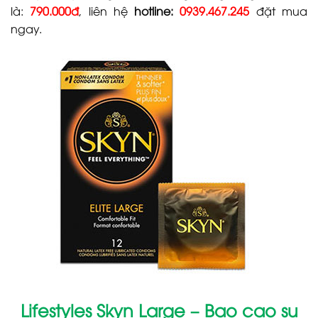
là:
790.000đ
, liên hệ
hotline:
0939.467.245
đặt mua
ngay.
Lifestyles Skyn Large
– Bao cao su