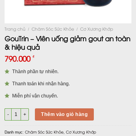
Trang chủ
Chăm Sóc Sức Khỏe
Cơ Xương Khớp
/
/
GouTrin – Viên uống giảm gout an toàn
& hiệu quả
790.000
₫
Thành phần tự nhiên.
Thanh toán khi nhận hàng.
Miễn phí vận chuyển.
GouTrin - Viên uống giảm gout an toàn & hiệu quả số lượng
Thêm vào giỏ hàng
Chăm Sóc Sức Khỏe
Cơ Xương Khớp
Danh mục:
,