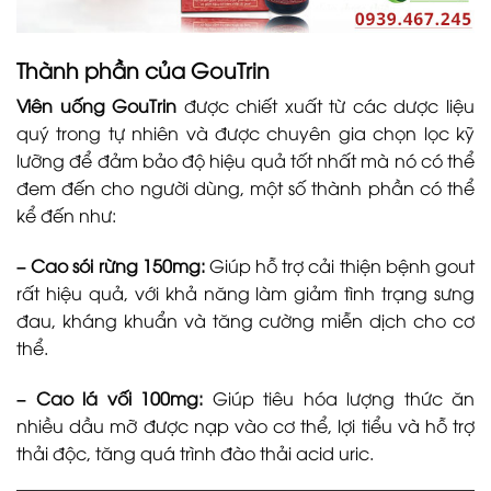
Thành phần của GouTrin
Viên uống GouTrin
được chiết xuất từ các dược liệu
quý trong tự nhiên và được chuyên gia chọn lọc kỹ
lưỡng để đảm bảo độ hiệu quả tốt nhất mà nó có thể
đem đến cho người dùng, một số thành phần có thể
kể đến như:
– Cao sói rừng 150mg:
Giúp hỗ trợ cải thiện bệnh gout
rất hiệu quả, với khả năng làm giảm tình trạng sưng
đau, kháng khuẩn và tăng cường miễn dịch cho cơ
thể.
– Cao lá vối 100mg:
Giúp tiêu hóa lượng thức ăn
nhiều dầu mỡ được nạp vào cơ thể, lợi tiểu và hỗ trợ
thải độc, tăng quá trình đào thải acid uric.