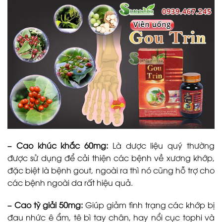
– Cao khúc khắc 60mg:
Là dược liệu
quý thường
được sử dụng để cải thiện các bệnh về xương khớp,
đặc biệt là bệnh gout, ngoài ra thì nó cũng hỗ trợ cho
các
bệnh ngoài da rất hiệu quả.
– Cao tỳ giải 50mg:
Giúp giảm tình trạng các khớp bị
đau nhức ê ẩm, tê bì tay chân, hay nổi cục tophi và