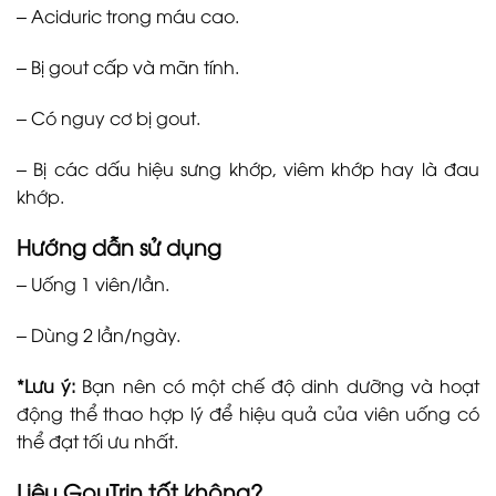
– Aciduric trong máu cao.
– Bị gout cấp và mãn tính.
– Có nguy cơ bị gout.
– Bị các dấu hiệu sưng khớp, viêm khớp hay là đau
khớp.
Hướng dẫn sử dụng
– Uống 1 viên/lần.
– Dùng 2 lần/ngày.
*Lưu ý:
Bạn nên có một chế độ dinh dưỡng và hoạt
động thể thao hợp lý để hiệu quả của viên uống có
thể đạt tối ưu nhất.
Liệu GouTrin tốt không?