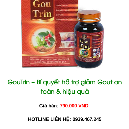
GouTrin – Bí quyết hỗ trợ giảm Gout an
toàn & hiệu quả
Giá bán:
790.000 VND
HOTLINE LIÊN HỆ: 0939.467.245