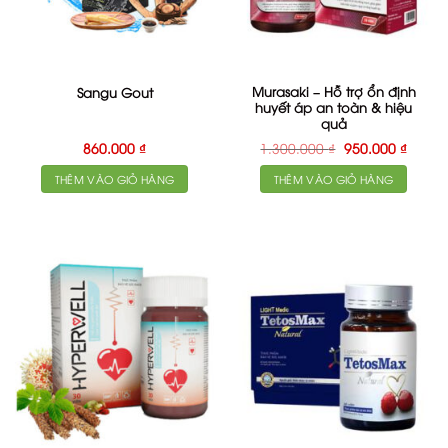
Murasaki – Hỗ trợ ổn định
Sangu Gout
huyết áp an toàn & hiệu
quả
Giá
Giá
860.000
₫
1.300.000
₫
950.000
₫
gốc
hiện
là:
tại
THÊM VÀO GIỎ HÀNG
THÊM VÀO GIỎ HÀNG
1.300.000 ₫.
là:
950.00