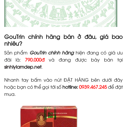
GouTrin chính hãng bán ở đâu, giá bao
nhiêu?
Sản phẩm
GouTrin chính hãng
hiện đang có giá ưu
đãi là:
790.000đ
và đang được bày bán tại
sinhlylamdep.net
.
Nhanh tay bấm vào nút ĐẶT HÀNG bên dưới đây
hoặc bạn có thể gọi tới số
hotline:
0939.467.245
để đặt
mua.