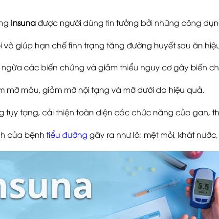
ờng
Insuna
được người dùng tin tưởng bởi những công dụng
rội và giúp hạn chế tình trạng tăng đường huyết sau ăn hiệ
g ngừa các biến chứng và giảm thiểu nguy cơ gây biến ch
m mỡ máu, giảm mỡ nội tạng và mỡ dưới da hiệu quả.
 tụy tạng, cải thiện toàn diện các chức năng của gan, t
ình của bệnh
tiểu đường
gây ra như là: mệt mỏi, khát nước, t