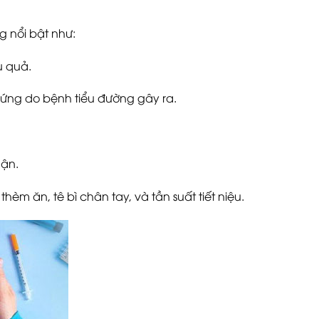
 nổi bật như:
u quả.
ứng do bệnh tiểu đường gây ra.
hận.
hèm ăn, tê bì chân tay, và tần suất tiết niệu.