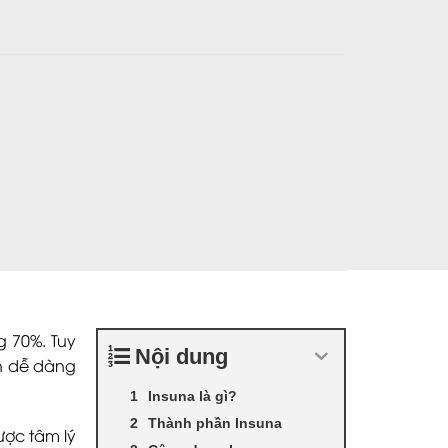
h tiểu đường số lượng
g 70%. Tuy
Nội dung
ên dễ dàng
Insuna là gì?
Thành phần Insuna
ược tâm lý