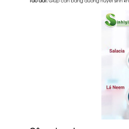
Táo đất:
Giúp cân bằng đường huyết sinh khả