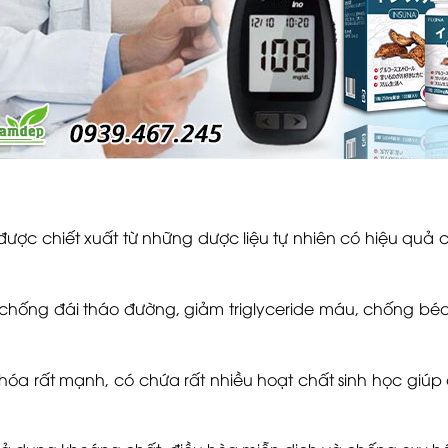
ược chiết xuất từ những dược liệu tự nhiên có hiệu quả c
 chống đái tháo đường, giảm triglyceride máu, chống béo
hóa rất mạnh, có chứa rất nhiều hoạt chất sinh học giúp 