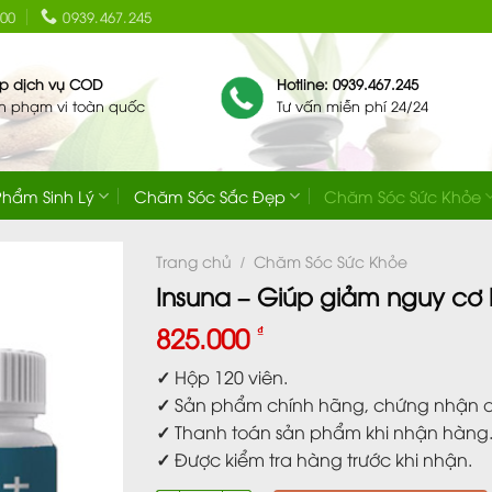
:00
0939.467.245
ip dịch vụ COD
Hotline: 0939.467.245
ên phạm vi toàn quốc
Tư vấn miễn phí 24/24
Phẩm Sinh Lý
Chăm Sóc Sắc Đẹp
Chăm Sóc Sức Khỏe
Trang chủ
Chăm Sóc Sức Khỏe
/
Insuna – Giúp giảm nguy cơ
825.000
₫
✓
Hộp 120 viên.
✓
Sản phẩm chính hãng, chứng nhận an
✓
Thanh toán sản phẩm khi nhận hàng
✓
Được kiểm tra hàng trước khi nhận.