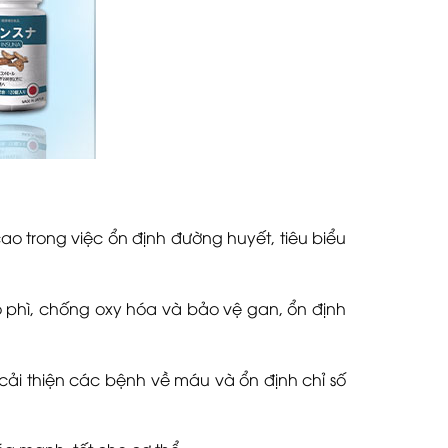
ao trong việc ổn định đường huyết, tiêu biểu
 phì, chống oxy hóa và bảo vệ gan, ổn định
cải thiện các bệnh về máu và ổn định chỉ số