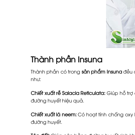
Thành phần Insuna
Thành phần có trong
sản phẩm Insuna
đều đ
như:
Chiết xuất rễ Salacia Reticulata:
Giúp hỗ trợ
đường huyết hiệu quả.
Chiết xuất lá neem:
Có hoạt tính chống oxy 
đường huyết.