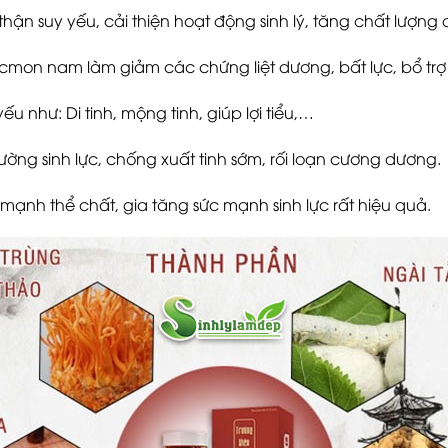
hận suy yếu, cải thiện hoạt động sinh lý, tăng chất lượng 
cmon nam làm giảm các chứng liệt dương, bất lực, bổ trợ 
u như: Di tinh, mộng tinh, giúp lợi tiểu,…
ường sinh lực, chống xuất tinh sớm, rối loạn cương dương.
ạnh thể chất, gia tăng sức mạnh sinh lực rất hiệu quả.