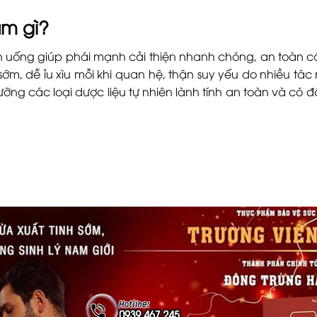
ẩm gì?
n uống giúp phái mạnh cải thiện nhanh chóng, an toàn c
sớm, dễ ỉu xìu mỗi khi quan hệ, thận suy yếu do nhiều tác
ng các loại dược liệu tự nhiên lành tính an toàn và có 