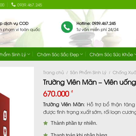
:00
0939.467.245
ip dịch vụ COD
Hotline: 0939.467.245
ên phạm vi toàn quốc
Tư vấn miễn phí 24/24
Phẩm Sinh Lý
Chăm Sóc Sắc Đẹp
Chăm Sóc Sức Khỏe
Trang chủ
Sản Phẩm Sinh Lý
Chống Xuấ
/
/
Trường Viên Mãn – Viên uống
670.000
₫
Trường Viên Mãn
: Hỗ trợ bổ thận tăng
được tình trạng xuất sớm, rối loạn cươ
Thành phần tự nhiên.
Thanh toán khi nhận hàng.