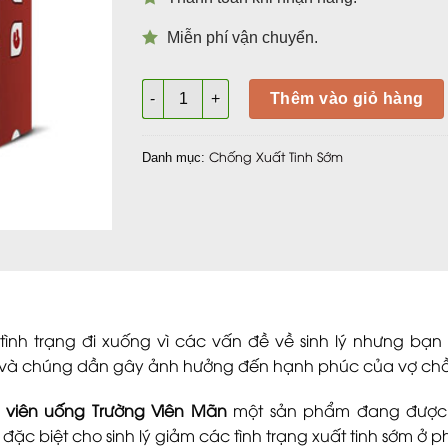
Miễn phí vận chuyển.
Trường Viên Mãn – Viên uống bổ thận tăng 
Thêm vào giỏ hàng
Chống Xuất Tinh Sớm
Danh mục:
nh trạng đi xuống vì các vấn đề về sinh lý nhưng bạn 
n và chúng dần gây ảnh hưởng đến hạnh phúc của vợ ch
ó
viên uống Trường Viên Mãn
một sản phẩm đang được 
đặc biệt cho sinh lý giảm các tình trạng xuất tinh sớm ở 