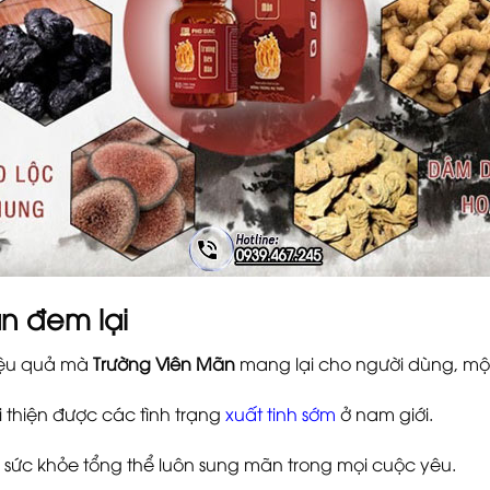
n đem lại
hiệu quả mà
Trường Viên Mãn
mang lại cho người dùng, mộ
i thiện được các tình trạng
xuất tinh sớm
ở nam giới.
ng sức khỏe tổng thể luôn sung mãn trong mọi cuộc yêu.