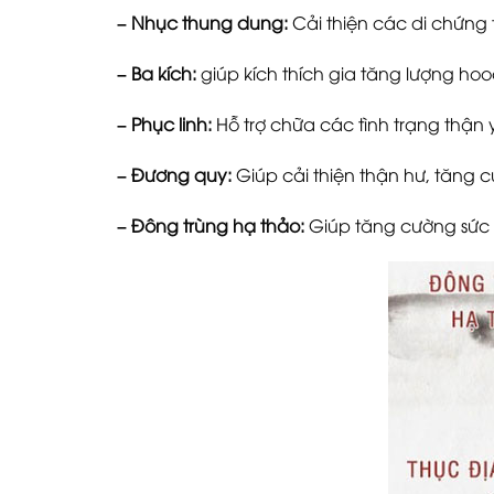
– Nhục thung dung:
Cải thiện các di chứng t
– Ba kích:
giúp kích thích gia tăng lượng hoo
– Phục linh:
Hỗ trợ chữa các tình trạng thận yế
– Đương quy:
Giúp cải thiện thận hư, tăng c
– Đông trùng hạ thảo:
Giúp tăng cường sức m