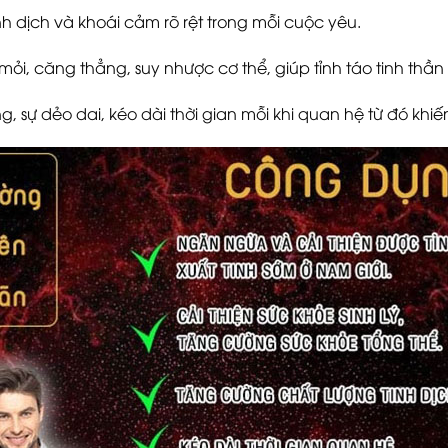
h dịch và khoái cảm rõ rệt trong mỗi cuộc yêu.
mỏi, căng thẳng, suy nhược cơ thể, giúp tỉnh táo tinh thần
g, sự dẻo dai, kéo dài thời gian mỗi khi quan hệ từ đó kh