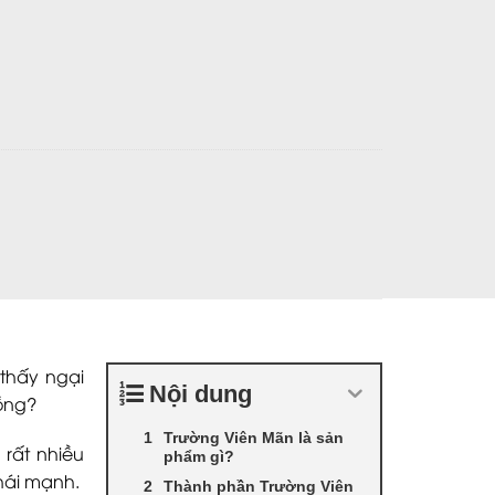
cường sinh lý số lượng
thấy ngại
Nội dung
ồng?
Trường Viên Mãn là sản
rất nhiều
phẩm gì?
phái mạnh.
Thành phần Trường Viên