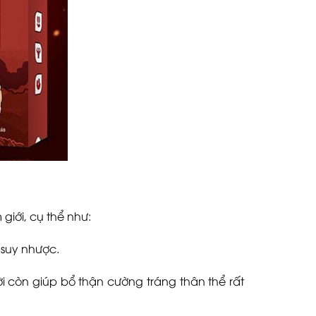
giới, cụ thể như:
 suy nhược.
 còn giúp bổ thận cường tráng thân thể rất