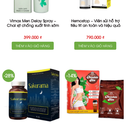
Vimax Men Delay Spray –
Hemostop – Viên sủi hỗ trợ
Chai xịt chống xuất tinh sớm
tiêu trĩ an toàn và hiệu quả
399.000
₫
790.000
₫
THÊM VÀO GIỎ HÀNG
THÊM VÀO GIỎ HÀNG
-28%
-14%