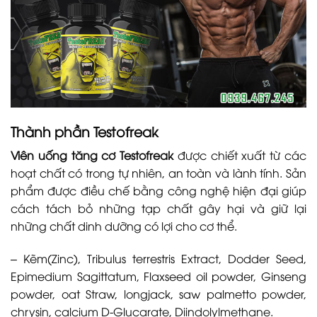
Thành phần Testofreak
Viên uống tăng cơ Testofreak
được chiết xuất từ các
hoạt chất có trong tự nhiên, an toàn và lành tính. Sản
phẩm được điều chế bằng công nghệ hiện đại giúp
cách tách bỏ những tạp chất gây hại và giữ lại
những chất dinh dưỡng có lợi cho cơ thể.
– Kẽm(Zinc), Tribulus terrestris Extract, Dodder Seed,
Epimedium Sagittatum, Flaxseed oil powder, Ginseng
powder, oat Straw, longjack, saw palmetto powder,
chrysin, calcium D-Glucarate, Diindolylmethane.