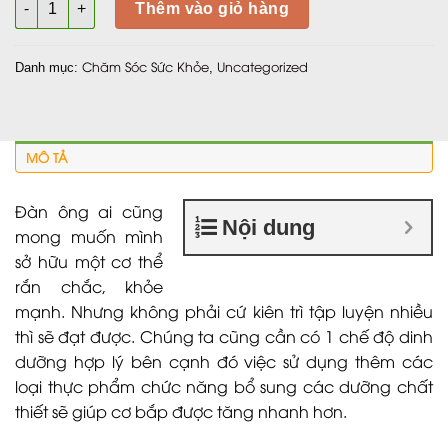
Thêm vào giỏ hàng
Chăm Sóc Sức Khỏe
Uncategorized
Danh mục:
,
MÔ TẢ
Đàn ông ai cũng
Nội dung
mong muốn mình
sở hữu một cơ thể
rắn chắc, khỏe
mạnh. Nhưng không phải cứ kiên trì tập luyện nhiều
thì sẽ đạt được. Chúng ta cũng cần có 1 chế độ dinh
dưỡng hợp lý bên cạnh đó việc sử dụng thêm các
loại thực phẩm chức năng bổ sung các dưỡng chất
thiết sẽ giúp cơ bắp được tăng nhanh hơn.