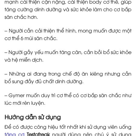
mạnh cải thiện cận nặng, cải thiện body cơ thể, giúp
tăng cường dinh dưỡng và sức khỏe làm cho cơ bắp
săn chắc hơn.
– Người cần cải thiện thể hình, mong muốn được một
cơ thể 6 múi săn chắc.
– Người gầy yếu muốn tăng cân, cần bồi bổ sức khỏe
và hệ miễn dịch.
– Những ai đang trong chế độ ăn kiêng nhưng cần
bổ sung đầy đủ chất dinh dưỡng.
– Gymer muốn duy trì cơ thể có cơ bắp săn chắc như
lúc mới rèn luyện.
Hướng dẫn sử dụng
Để có được công hiệu tốt nhất khi sử dụng viên uống
tăng cơ
Testofreak
người dùng nên chú ý sử dụng