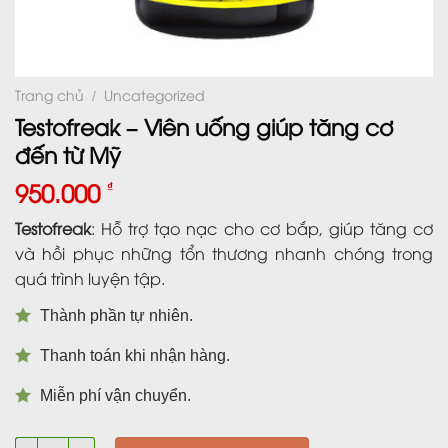
Trang chủ
Uncategorized
/
Testofreak – Viên uống giúp tăng cơ
đến từ Mỹ
950.000
₫
Testofreak
:
Hỗ trợ tạo nạc cho cơ bắp, giúp tăng cơ
và hồi phục những tổn thương nhanh chóng trong
quá trình luyện tập.
Thành phần tự nhiên.
Thanh toán khi nhận hàng.
Miễn phí vận chuyển.
Testofreak - Viên uống giúp tăng cơ đến từ Mỹ số lượng