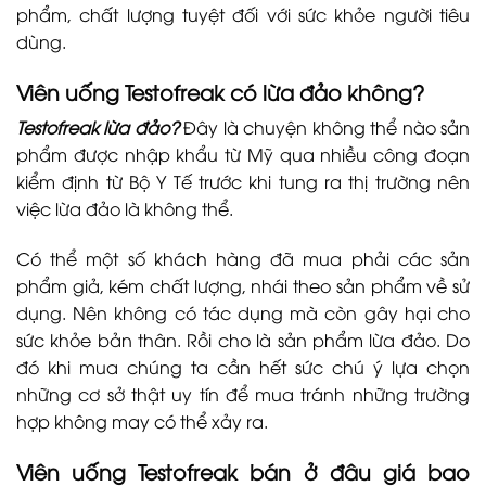
phẩm, chất lượng tuyệt đối với sức khỏe người tiêu
dùng.
Viên uống Testofreak có lừa đảo không?
Testofreak lừa đảo?
Đây là chuyện không thể nào sản
phẩm được nhập khẩu từ Mỹ qua nhiều công đoạn
kiểm định từ Bộ Y Tế trước khi tung ra thị trường nên
việc lừa đảo là không thể.
Có thể một số khách hàng đã mua phải các sản
phẩm giả, kém chất lượng, nhái theo sản phẩm về sử
dụng. Nên không có tác dụng mà còn gây hại cho
sức khỏe bản thân. Rồi cho là sản phẩm lừa đảo. Do
đó khi mua chúng ta cần hết sức chú ý lựa chọn
những cơ sở thật uy tín để mua tránh những trường
hợp không may có thể xảy ra.
Viên uống Testofreak bán ở đâu giá bao