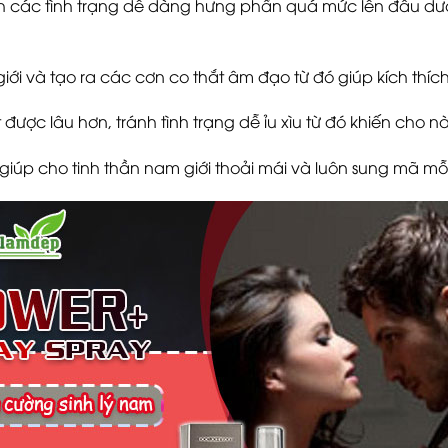
 các tình trạng dễ dàng hưng phấn quá mức lên đầu dươn
iới và tạo ra các cơn co thắt âm đạo từ đó giúp kích th
ược lâu hơn, tránh tình trạng dễ ỉu xìu từ đó khiến cho 
iúp cho tinh thần nam giới thoải mái và luôn sung mã mỗi 