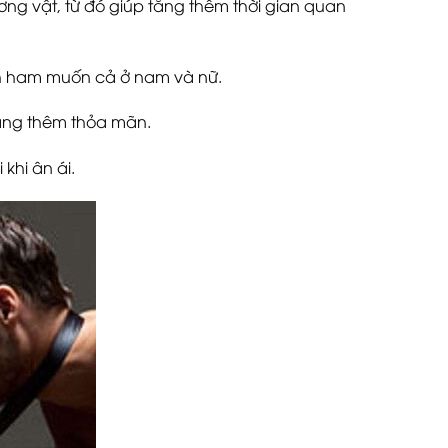
g vật, từ đó giúp tăng thêm thời gian quan
ích ham muốn cả ở nam và nữ.
nàng thêm thỏa mãn.
khi ân ái.