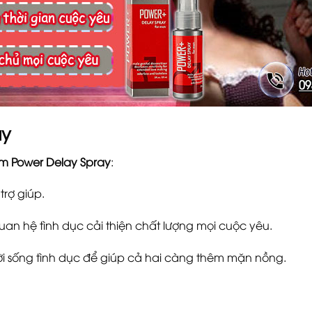
ay
m Power Delay Spray
:
trợ giúp.
an hệ tình dục cải thiện chất lượng mọi cuộc yêu.
i sống tình dục để giúp cả hai càng thêm mặn nồng.