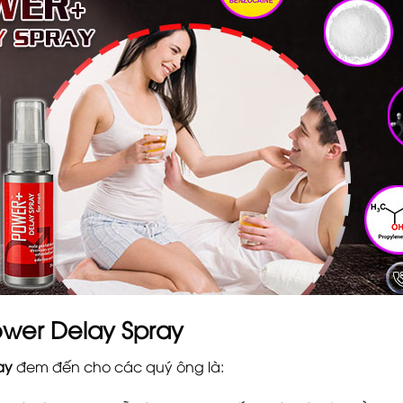
ower Delay Spray
ay
đem đến cho các quý ông là: