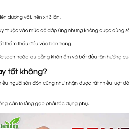
lên dương vật, nên xịt 3 lần.
n tùy thuộc vào mức độ đáp ứng nhưng không được dùng s
t thẩm thấu đều vào bên trong.
nước sạch hoặc lau bằng khăn ẩm và bắt đầu tận hưởng cu
y tốt không?
iều người săn đón cũng như nhận được rất nhiều lượt đán
ng cần lo lắng gặp phải tác dụng phụ.