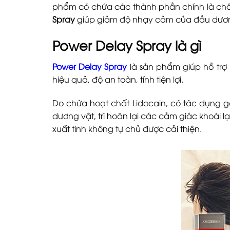
phẩm có chứa các thành phần chính là chất 
Spray
giúp giảm độ nhạy cảm của đầu dương
Power Delay Spray là gì
Power Delay Spray
là sản phẩm giúp hỗ trợ 
hiệu quả, độ an toàn, tính tiện lợi.
Do chứa hoạt chất Lidocain, có tác dụng 
dương vật, trì hoãn lại các cảm giác khoái 
xuất tinh không tự chủ được cải thiện.