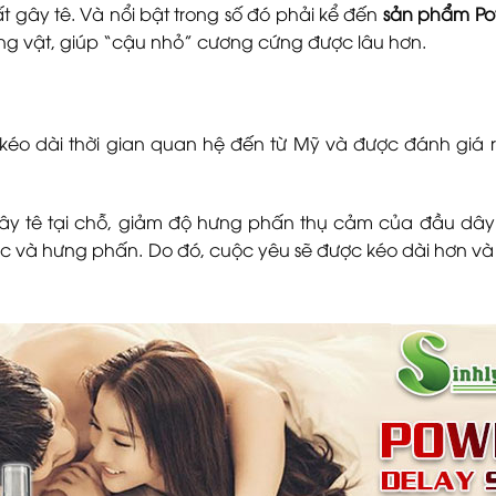
gây tê. Và nổi bật trong số đó phải kể đến
sản phẩm Po
 vật, giúp “cậu nhỏ” cương cứng được lâu hơn.
kéo dài thời gian quan hệ đến từ Mỹ và được đánh giá 
gây tê tại chỗ, giảm độ hưng phấn thụ cảm của đầu dây 
lạc và hưng phấn. Do đó, cuộc yêu sẽ được kéo dài hơn và 