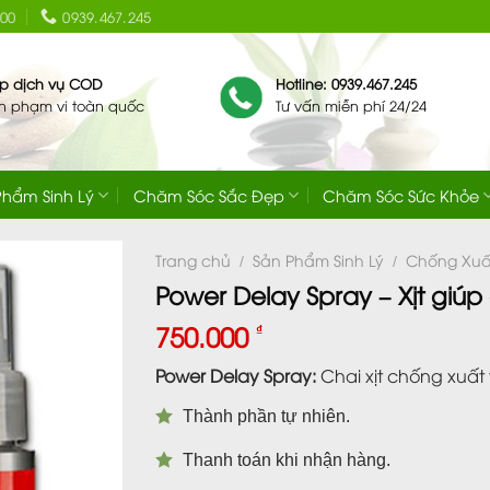
:00
0939.467.245
ip dịch vụ COD
Hotline: 0939.467.245
ên phạm vi toàn quốc
Tư vấn miễn phí 24/24
Phẩm Sinh Lý
Chăm Sóc Sắc Đẹp
Chăm Sóc Sức Khỏe
Trang chủ
Sản Phẩm Sinh Lý
Chống Xuấ
/
/
Power Delay Spray – Xịt giúp
750.000
₫
Power Delay Spray:
Chai xịt chống xuất
Thành phần tự nhiên.
Thanh toán khi nhận hàng.