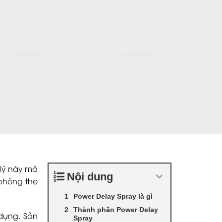
nh sớm số lượng
 lý này mà
Nội dung
phòng the
Power Delay Spray là gì
Thành phần Power Delay
dụng. Sản
Spray