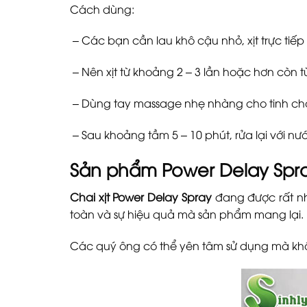
Cách dùng:
– Các bạn cần lau khô cậu nhỏ, xịt trực tiếp 
– Nên xịt từ khoảng 2 – 3 lần hoặc hơn cò
– Dùng tay massage nhẹ nhàng cho tinh chấ
– Sau khoảng tầm 5 – 10 phút, rửa lại với 
Sản phẩm Power Delay Spra
Chai xịt Power Delay Spray
đang được rất nh
toàn và sự hiệu quả mà sản phẩm mang lại.
Các quý ông có thể yên tâm sử dụng mà khô