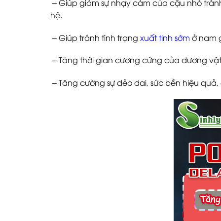
– Giúp giảm sự nhạy cảm của cậu nhỏ tránh
hệ.
– Giúp tránh tình trạng
xuất tinh sớm
ở nam g
– Tăng thời gian cương cứng của dương vật đ
– Tăng cường sự dẻo dai, sức bền hiệu quả, g