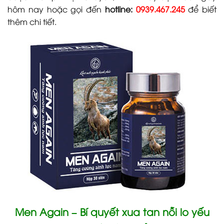
hôm nay hoặc gọi đến
hotline:
0939.467.245
để biết
thêm chi tiết.
Men Again – Bí quyết xua tan nỗi lo yếu