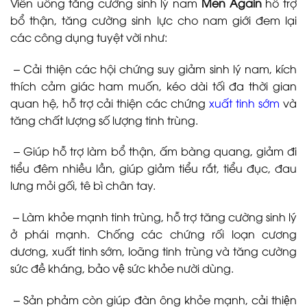
Viên uống tăng cường sinh lý nam
Men Again
hỗ trợ
bổ thận, tăng cường sinh lực cho nam giới đem lại
các công dụng tuyệt vời như:
– Cải thiện các hội chứng suy giảm sinh lý nam, kích
thích cảm giác ham muốn, kéo dài tối đa thời gian
quan hệ, hỗ trợ cải thiện các chứng
xuất tinh sớm
và
tăng chất lượng số lượng tinh trùng.
– Giúp hỗ trợ làm bổ thận, ấm bàng quang, giảm đi
tiểu đêm nhiều lần, giúp giảm tiểu rắt, tiểu đục, đau
lưng mỏi gối, tê bì chân tay.
– Làm khỏe mạnh tinh trùng, hỗ trợ tăng cường sinh lý
ở phái mạnh. Chống các chứng rối loạn cương
dương, xuất tinh sớm, loãng tinh trùng và tăng cường
sức đề kháng, bảo vệ sức khỏe nười dùng.
– Sản phảm còn giúp đàn ông khỏe mạnh, cải thiện