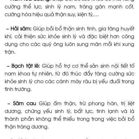
cường thể lực, sinh lý nam, tráng gân mạnh cốt,
cường hóa hiệu quả thận suy, kiện tỳ,…
– Hải sâm:
Giúp bồi bổ thận sinh tinh, gia tăng huyết
khí, cải thiện sức khỏe sinh lý và đặc biệt hơn công
dụng cho các quý ông luôn sung mãn mỗi khi xung
trận.
– Bạch tật lê:
Giúp hỗ trợ cơ thể sản sinh nội tiết tố
nam khoa tự nhiên, từ đó thúc đẩy tăng cường sức
khỏe sinh lý cho các cánh mày râu bị yếu đuối trong
tình trường.
– Sâm cau
Giúp ấm thận, trừ phong hàn, trị liệt
dương, chứng yếu sinh lý, bất lực, tinh lạnh và là
thành phần không thể thiếu trong trong việc bồi bổ
thận tráng dương.