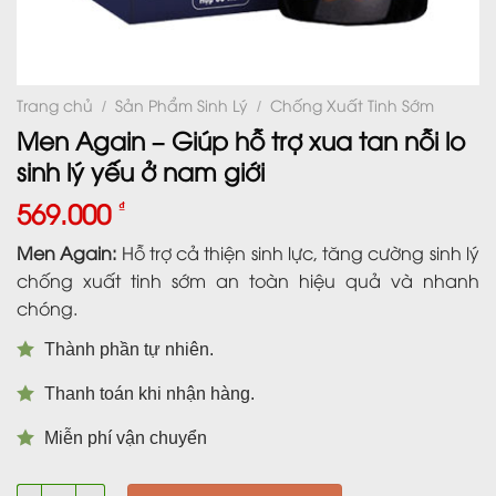
Trang chủ
Sản Phẩm Sinh Lý
Chống Xuất Tinh Sớm
/
/
Men Again – Giúp hỗ trợ xua tan nỗi lo
sinh lý yếu ở nam giới
569.000
₫
Men Again:
Hỗ trợ cả thiện sinh lực, tăng cường sinh lý
chống xuất tinh sớm an toàn hiệu quả và nhanh
chóng.
Thành phần tự nhiên.
Thanh toán khi nhận hàng.
Miễn phí vận chuyển
Men Again – Giúp hỗ trợ xua tan nỗi lo sinh lý yếu ở nam giới 