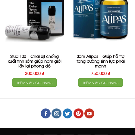
Stud 100 – Chai xịt chống
Sâm Alipas – Giúp hỗ trợ
xuất tinh sớm giúp nam giới
tăng cường sinh lực phái
lấy lại phong độ
mạnh
300.000
₫
750.000
₫
THÊM VÀO GIỎ HÀNG
THÊM VÀO GIỎ HÀNG