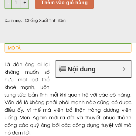
Thêm vào giỏ hàng
Chống Xuất Tinh Sớm
Danh mục:
MÔ TẢ
Là đàn ông ai lại
Nội dung
không muốn sở
hữu một cơ thể
khoẻ mạnh, luôn
sung sức, bản lĩnh mỗi khi quan hệ với các cô nàng.
Vấn đề là không phải phái mạnh nào cũng có được
điều ấy, vì thế mà viên bổ thận tráng dương viên
uống Men Again mới ra đời và thuyết phục thành
công các quý ông bởi các công dụng tuyệt vời mà
nó đem tới.