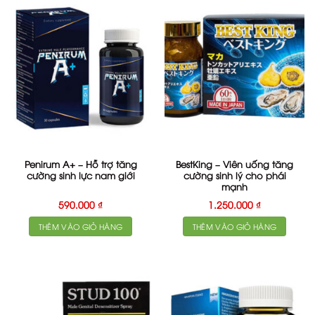
Penirum A+ – Hỗ trợ tăng
BestKing – Viên uống tăng
cường sinh lực nam giới
cường sinh lý cho phái
mạnh
590.000
₫
1.250.000
₫
THÊM VÀO GIỎ HÀNG
THÊM VÀO GIỎ HÀNG