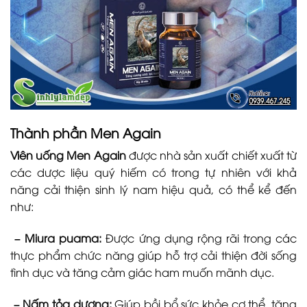
Thành phần Men Again
Viên uống Men Again
được nhà sản xuất chiết xuất từ
các dược liệu quý hiếm có trong tự nhiên với khả
năng cải thiện sinh lý nam hiệu quả, có thể kể đến
như:
– Miura puama:
Được ứng dụng rộng rãi trong các
thực phẩm chức năng giúp hỗ trợ cải thiện đời sống
tình dục và tăng cảm giác ham muốn mãnh dục.
– Nấm tỏa dương:
Giúp bồi bổ sức khỏe cơ thể, tăng