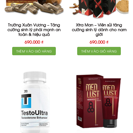
Trường Xuân Vương – Tăng
Xtra Man – Viên sủi tăng
cường sinh lý phái mạnh an
cường sinh lý dành cho nam
toàn & hiệu quả
giới
690.000
₫
690.000
₫
THÊM VÀO GIỎ HÀNG
THÊM VÀO GIỎ HÀNG