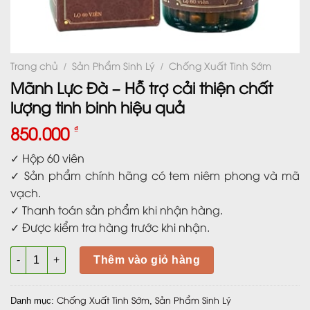
Trang chủ
Sản Phẩm Sinh Lý
Chống Xuất Tinh Sớm
/
/
Mãnh Lực Đà – Hỗ trợ cải thiện chất
lượng tinh binh hiệu quả
850.000
₫
✓ Hộp 60 viên
✓ Sản phẩm chính hãng có tem niêm phong và mã
vạch.
✓ Thanh toán sản phẩm khi nhận hàng.
✓ Được kiểm tra hàng trước khi nhận.
Mãnh Lực Đà - Hỗ trợ cải thiện chất lượng tinh binh hiệu quả 
Thêm vào giỏ hàng
Chống Xuất Tinh Sớm
Sản Phẩm Sinh Lý
Danh mục:
,