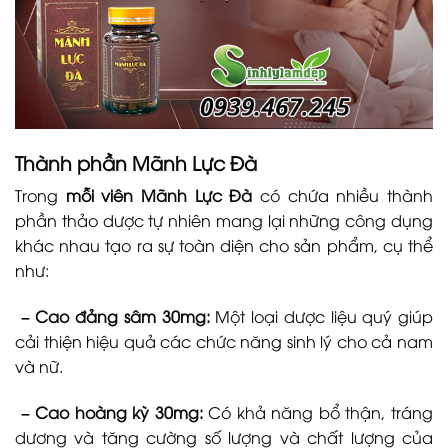
Thành phần
Mãnh Lực Đà
Trong
mỗi viên Mãnh Lực Đà
có chứa nhiều thành
phần thảo dược tự nhiên mang lại những công dụng
khác nhau tạo ra sự toàn diện cho sản phẩm, cụ thể
như:
– Cao đảng sâm 30mg:
Một loại dược liệu quý giúp
cải thiện hiệu quả các chức năng sinh lý cho cả nam
và nữ.
– Cao hoàng kỳ 30mg:
Có khả năng bổ thận, tráng
dương và tăng cường số lượng và chất lượng của