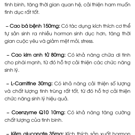
tinh binh, tăng thời gian quan hệ, cải thiện ham muốn
tình dục rất tốt.
– Cao bá bệnh 150mg:
Có tác dụng kích thích cơ thể
tự sản sinh ra nhiều hormon sinh dục hơn, tăng thời
gian cuộc yêu và giảm mệt mỏi, stress.
– Cao kim anh tử 80mg:
Có khả năng chữa di tinh
cho phái mạnh, từ đó hỗ trợ cải thiện các chức năng
sinh lý.
– L-Carnitine 30mg:
Có khả năng cải thiện số lượng
và chất lượng tinh trùng rất tốt, từ đó hỗ trợ cải thiện
chức năng sinh lý hiệu quả.
– Coenzyme Q10 10mg:
Có khả năng tăng cường
chất lượng của tinh binh.
– Kẽm gluconate 35mg:
Kích thích sản xuất hormon