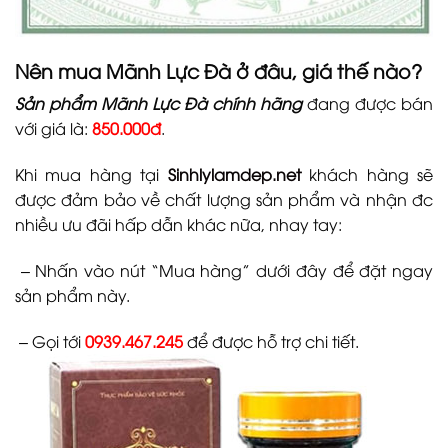
Nên mua
Mãnh Lực Đà
ở đâu, giá thế nào?
Sản phẩm
Mãnh Lực Đà
chính hãng
đang được bán
với giá là:
850.000đ
.
Khi mua hàng tại
Sinhlylamdep.net
khách hàng sẽ
được đảm bảo về chất lượng sản phẩm và nhận đc
nhiều ưu đãi hấp dẫn khác nữa, nhay tay:
– Nhấn vào nút “Mua hàng” dưới đây để đặt ngay
sản phẩm này.
– Gọi tới
0939.467.245
để được hỗ trợ chi tiết.