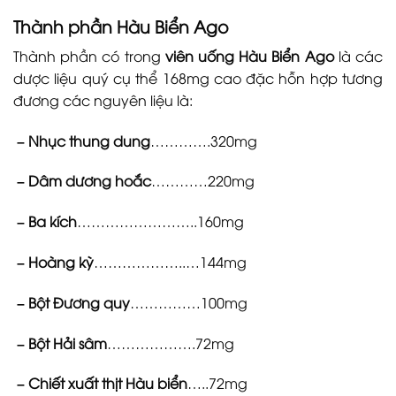
Thành phần
Hàu Biển Ago
Thành phần có trong
viên uống Hàu Biển Ago
là các
dược liệu quý cụ thể 168mg cao đặc hỗn hợp tương
đương các nguyên liệu là:
– Nhục thung dung
………….320mg
– Dâm dương hoắc
…………220mg
– Ba kích
……………………..160mg
– Hoàng kỳ
………………..…144mg
– Bột Đương quy
……………100mg
– Bột Hải sâm
……………….72mg
– Chiết xuất thịt Hàu biển
…..72mg