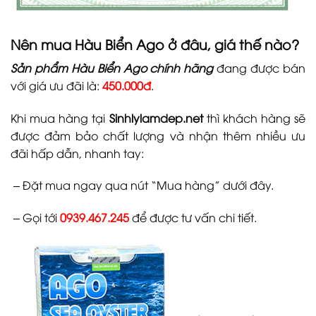
Nên mua
Hàu Biển Ago
ở đâu, giá thế nào?
Sản phẩm
Hàu Biển Ago chính hãng
đang được bán
với giá ưu đãi là:
450.000đ
.
Khi mua hàng tại
Sinhlylamdep.net
thì khách hàng sẽ
được đảm bảo chất lượng và nhận thêm nhiều ưu
đãi hấp dẫn, nhanh tay:
– Đặt mua ngay qua nút “Mua hàng” dưới đây.
– Gọi tới
0939.467.245
để được tư vấn chi tiết.