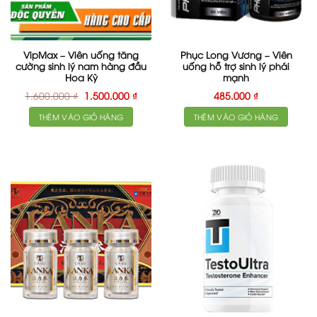
VipMax – Viên uống tăng
Phục Long Vương – Viên
cường sinh lý nam hàng đầu
uống hỗ trợ sinh lý phái
Hoa Kỳ
mạnh
Giá
Giá
1.600.000
₫
1.500.000
₫
485.000
₫
gốc
hiện
là:
tại
THÊM VÀO GIỎ HÀNG
THÊM VÀO GIỎ HÀNG
1.600.000 ₫.
là:
1.500.000 ₫.