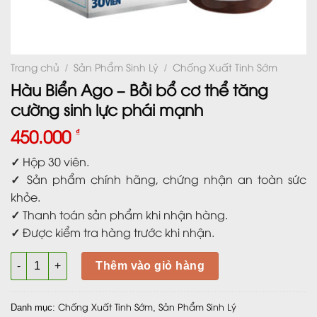
Trang chủ
Sản Phẩm Sinh Lý
Chống Xuất Tinh Sớm
/
/
Hàu Biển Ago – Bồi bổ cơ thể tăng
cường sinh lực phái mạnh
450.000
₫
✓
Hộp 30 viên.
✓
Sản phẩm chính hãng, chứng nhận an toàn sức
khỏe.
✓
Thanh toán sản phẩm khi nhận hàng.
✓
Được kiểm tra hàng trước khi nhận.
Hàu Biển Ago - Bồi bổ cơ thể tăng cường sinh lực phái mạnh 
Thêm vào giỏ hàng
Chống Xuất Tinh Sớm
Sản Phẩm Sinh Lý
Danh mục:
,