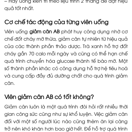
– Hãy uống kiên trì theo liệu trình 2 tháng để đạt hiệu
quả tốt nhất.
Cơ chế tác động của từng viên uống
Viên uống
giảm cân AB
phát huy công dụng nhờ cơ
chế đốt cháy mỡ thừa, giảm cân tự nhiên từ hiệu quả
của các thành phần thảo dược. Trà xanh hỗ trợ đốt
cháy gần 70 calo mỗi ngày và cũng có thể hạn chế
quá trình chuyển hóa glucose thành tế bào mỡ. Một
số thành phần khác có công dụng hỗ trợ hệ tiêu hoá
và cung cấp đầy đủ dưỡng chất cho quá trình giảm
cân.
Viên giảm cân AB có tốt không?
Giảm cân luôn là một quá trình đòi hỏi rất nhiều thời
gian công sức cũng như sự khổ luyện. Việc giảm cân
đối với một số người lúc nào cũng thèm ăn lại càng
trở nên khó khăn hơn bao giờ hết. Để hỗ trợ quá trình