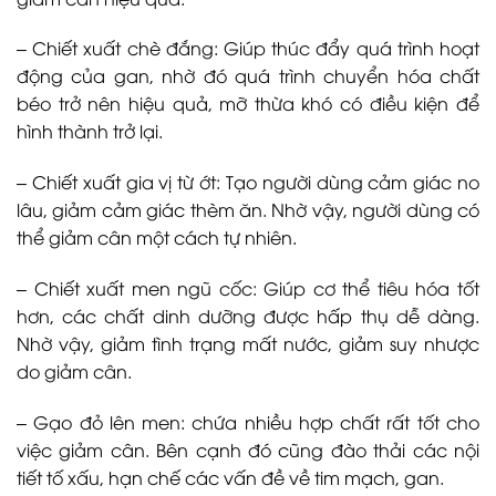
– Chiết xuất chè đắng: Giúp thúc đẩy quá trình hoạt
động của gan, nhờ đó quá trình chuyển hóa chất
béo trở nên hiệu quả, mỡ thừa khó có điều kiện để
hình thành trở lại.
– Chiết xuất gia vị từ ớt: Tạo người dùng cảm giác no
lâu, giảm cảm giác thèm ăn. Nhờ vậy, người dùng có
thể giảm cân một cách tự nhiên.
– Chiết xuất men ngũ cốc: Giúp cơ thể tiêu hóa tốt
hơn, các chất dinh dưỡng được hấp thụ dễ dàng.
Nhờ vậy, giảm tình trạng mất nước, giảm suy nhược
do giảm cân.
– Gạo đỏ lên men: chứa nhiều hợp chất rất tốt cho
việc giảm cân. Bên cạnh đó cũng đào thải các nội
tiết tố xấu, hạn chế các vấn đề về tim mạch, gan.