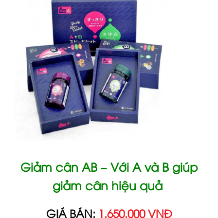
Giảm cân AB – Với A và B giúp
giảm cân hiệu quả
GIÁ BÁN:
1.650.000 VNĐ