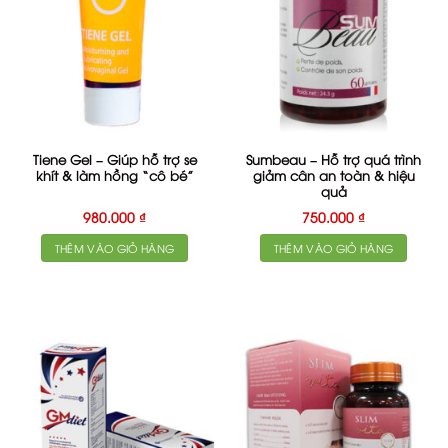
Tiene Gel – Giúp hỗ trợ se
Sumbeau – Hỗ trợ quá trình
khít & làm hồng “cô bé”
giảm cân an toàn & hiệu
quả
980.000
₫
750.000
₫
THÊM VÀO GIỎ HÀNG
THÊM VÀO GIỎ HÀNG