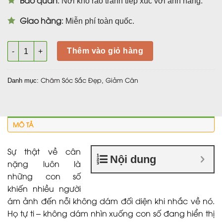
: Nơi khô ráo tránh tiếp xúc với ánh nắng.
Giao hàng
: Miễn phí toàn quốc.
Viên Uống AB - Giảm mỡ thừa tự nhiên hiệu quả hộp 2 lọ A & B
Thêm vào giỏ hàng
Chăm Sóc Sắc Đẹp
Giảm Cân
Danh mục:
,
MÔ TẢ
Sự thật về cân
Nội dung
nặng luôn là
những con số
khiến nhiều người
ám ảnh đến nỗi không dám đối diện khi nhắc về nó.
Họ tự ti – không dám nhìn xuống con số đang hiển thị