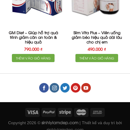
GM Diet – Giúp hỗ trợ quá
Slim Vita Plus – Viên uống
trình giảm cân an toàn &
giảm béo hiệu quả dài lâu
hiệu quả
cho chị em
790.000
₫
490.000
₫
THÊM VÀO GIỎ HÀNG
THÊM VÀO GIỎ HÀNG
sinhlylamdep.com
Copyright 2026 ©
| Thiết kế và duy trì bởi
sinhlylamdep.com