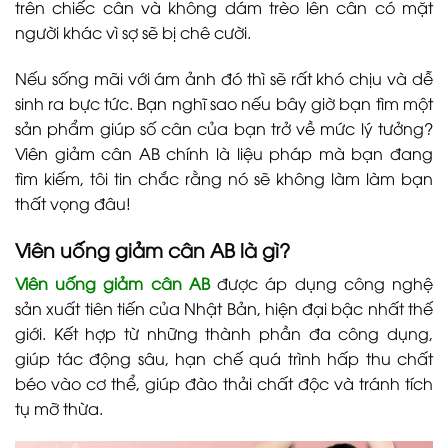
trên chiếc cân và không dám trèo lên cân có mặt
người khác vì sợ sẽ bị chê cười.
Nếu sống mãi với ám ảnh đó thì sẽ rất khó chịu và dễ
sinh ra bực tức. Bạn nghĩ sao nếu bây giờ bạn tìm một
sản phẩm giúp số cân của bạn trở về mức lý tưởng?
Viên giảm cân AB chính là liệu pháp mà bạn đang
tìm kiếm, tôi tin chắc rằng nó sẽ không làm làm bạn
thất vọng đâu!
Viên uống giảm cân AB là gì?
Viên uống giảm cân AB
được áp dụng công nghệ
sản xuất tiên tiến của Nhật Bản, hiện đại bậc nhất thế
giới. Kết hợp từ những thành phần đa công dụng,
giúp tác động sâu, hạn chế quá trình hấp thu chất
béo vào cơ thể, giúp đào thải chất độc và tránh tích
tụ mỡ thừa.