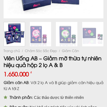
Trang chủ
Chăm Sóc Sắc Đẹp
Giảm Cân
/
/
Viên Uống AB – Giảm mỡ thừa tự nhiên
hiệu quả hộp 2 lọ A & B
1.650.000
₫
Giảm cân AB
: Với 2 lọ A và B giúp giảm cân hiệu quả
từ A tới Z
Thành phần
: Các thảo dược từ thiên nhiên
Bảo quản