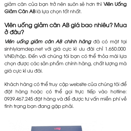
giảm cân của bạn trở nên suôn sẻ hơn thì
Viên Uống
Giảm Cân AB
là lựa chọn tốt nhất.
Viên uống giảm cân AB giá bao nhiêu? Mua
ở đâu?
Viên uống giảm cân AB chính hãng
đã có mặt tại
sinhlylamdep.net
với giá cực kì ưu đãi chỉ 1.650.000
VNĐ/hộp. Đến với chúng tôi bạn có thể thỏa mái lựa
chọn được các sản phẩm chính hãng, chất lượng mà
giá cực kì ưu đãi.
Khách hàng có thể truy cập website của chúng tôi để
đặt hàng hoặc có thể gọi trực tiếp vào hotline:
0939.467.245 đặt hàng và để được tư vấn miễn phí về
tình trạng bạn đang gặp phải.