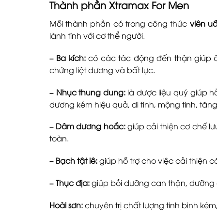
Thành phần Xtramax For Men
Mỗi thành phần có trong công thức
viên u
lành tính với cơ thể người.
– Ba kích:
có các tác động đến thận giúp ôn
chứng liệt dương và bất lực.
– Nhục thung dung:
là dược liệu quý giúp h
dương kém hiệu quả, di tinh, mộng tinh, tă
– Dâm dương hoắc:
giúp cải thiện cơ chế l
toàn.
– Bạch tật lê:
giúp hỗ trợ cho việc cải thiện 
– Thục địa:
giúp bồi dưỡng can thận, dưỡng âm
Hoài sơn:
chuyên trị chất lượng tinh binh kém