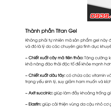
Thành phần Titan Gel
Không phải tự nhiên mà sản phẩm gel này đư
và đó là lý do các chuyên gia tình dục khuy
– Chiết xuất cây mã tiên thảo:
Tăng cường kh
khả năng đào thải độc tố để khỏe mạnh hơn
– Chiết xuất dâu tây:
có chứa các vitamin và 
trạng yếu sinh lý, suy giảm ham muốn và kích
– Axit succinic:
giúp làm đầy khoảng trống gi
– Elastin:
giúp cải thiện vùng da cậu nhỏ cơ gi