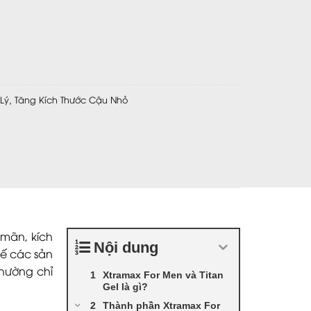
yết giúp đàn ông vừa to vừa Khỏe số lượng
Lý
Tăng Kích Thước Cậu Nhỏ
,
 mãn, kích
Nội dung
hế các sản
thường chỉ
Xtramax For Men và Titan
Gel là gì?
Thành phần Xtramax For