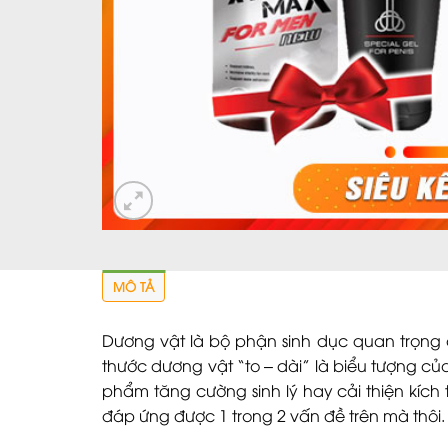
MÔ TẢ
Dương vật là bộ phận sinh dục quan trọng c
thước dương vật “to – dài” là biểu tượng củ
phẩm tăng cường sinh lý hay cải thiện kíc
đáp ứng được 1 trong 2 vấn đề trên mà thôi