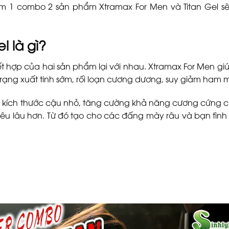
 em 1 combo 2 sản phẩm Xtramax For Men và Titan Gel s
.
l là gì?
ết hợp của hai sản phẩm lại với nhau. Xtramax For Men g
 trạng xuất tinh sớm, rối loạn cương dương, suy giảm ham 
ăng kích thước cậu nhỏ, tăng cường khả năng cương cứng
yêu lâu hơn. Từ đó tạo cho các đấng mày râu và bạn tìn