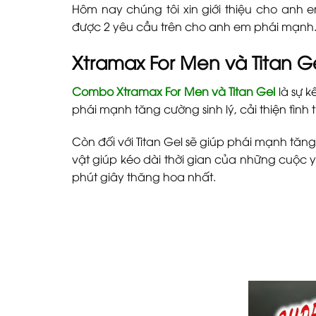
Hôm nay chúng tôi xin giới thiệu cho anh
được 2 yêu cầu trên cho anh em phái mạnh
Xtramax For Men và Titan Ge
Combo Xtramax For Men và Titan Gel
là sự k
phái mạnh tăng cường sinh lý, cải thiện tình
Còn đối với Titan Gel sẽ giúp phái mạnh t
vật giúp kéo dài thời gian của những cuộc 
phút giây thăng hoa nhất.