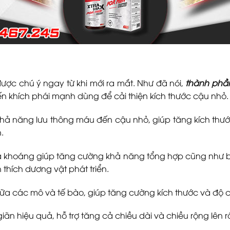
ợc chú ý ngay từ khi mới ra mắt. Như đã nói,
thành phần
ến khích phái mạnh dùng để cải thiện kích thước cậu nhỏ.
ả năng lưu thông máu đến cậu nhỏ, giúp tăng kích thước
.
khoáng giúp tăng cường khả năng tổng hợp cũng như bài ti
 thích dương vật phát triển.
ữa các mô và tế bào, giúp tăng cường kích thước và độ
ãn hiệu quả, hỗ trợ tăng cả chiều dài và chiều rộng lên rấ