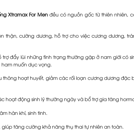
ống Xtramax For Men
đều có nguồn gốc từ thiên nhiên, có
 thận, cường dương, hỗ trợ cho việc cương dương, trán
ỗ trợ đẩy lùi những tình trạng thường gặp ở nam giới có s
ng ham muốn dục vọng.
ưu thông hoạt huyết, giảm các rối loạn cương dương đặc 
các hoạt động sinh lý thường ngày và bổ trợ gia tăng hormo
 hàn khí, sinh tinh.
, giúp tăng cường khả năng thụ thai tự nhiên an toàn.