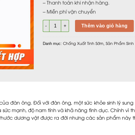
– Thanh toán khi nhận hàng.
– Miễn phí vận chuyển
Combo Xtramax For Men và Titan Gel - Bí qu
Thêm vào giỏ hàng
Chống Xuất Tinh Sớm
Sản Phẩm Sinh 
Danh mục:
,
ủa đàn ông. Đối với đàn ông, một sức khỏe sinh lý sung
a sức mạnh, độ nam tính và khả năng tình dục. Chính vì t
h thước dương vật được ra đời nhưng các sản phẩm này 
.