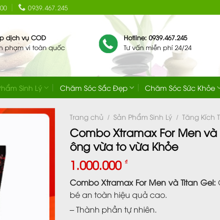
:00
0939.467.245
ip dịch vụ COD
Hotline: 0939.467.245
ên phạm vi toàn quốc
Tư vấn miễn phí 24/24
Phẩm Sinh Lý
Chăm Sóc Sắc Đẹp
Chăm Sóc Sức Khỏe
Trang chủ
Sản Phẩm Sinh Lý
Tăng Kích
/
/
Combo Xtramax For Men và Ti
ông vừa to vừa Khỏe
1.000.000
₫
Combo Xtramax For Men và Titan Gel
:
bé an toàn hiệu quả cao.
– Thành phần tự nhiên.