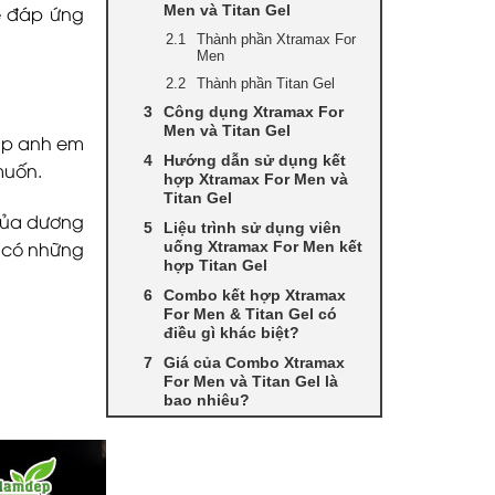
Men và Titan Gel
ẽ đáp ứng
Thành phần Xtramax For
Men
Thành phần Titan Gel
Công dụng Xtramax For
Men và Titan Gel
iúp anh em
Hướng dẫn sử dụng kết
muốn.
hợp Xtramax For Men và
Titan Gel
 của dương
Liệu trình sử dụng viên
h có những
uống Xtramax For Men kết
hợp Titan Gel
Combo kết hợp Xtramax
For Men & Titan Gel có
điều gì khác biệt?
Giá của Combo Xtramax
For Men và Titan Gel là
bao nhiêu?